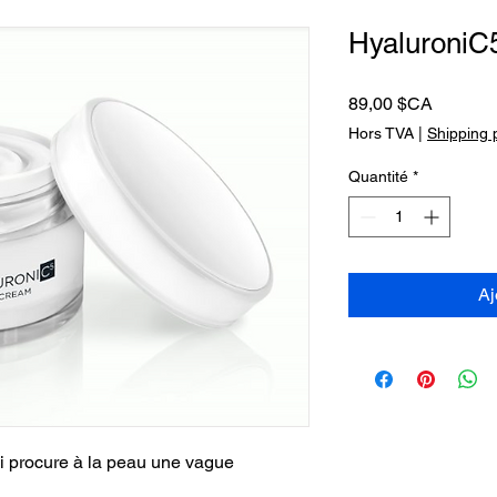
HyaluroniC
Prix
89,00 $CA
Hors TVA
|
Shipping 
Quantité
*
Aj
i procure à la peau une vague